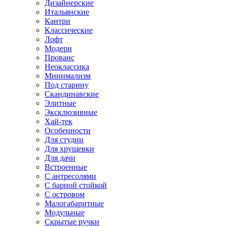
Дизайнерские
Итальянские
Кантри
Классические
Лофт
Модерн
Прованс
Неоклассика
Минимализм
Под старину
Скандинавские
Элитные
Эксклюзивные
Хай-тек
Особенности
Для студии
Для хрущевки
Для дачи
Встроенные
С антресолями
С барной стойкой
С островом
Малогабаритные
Модульные
Скрытые ручки