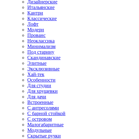
Дизайнерские
Итальянские
Кантри
Классические
Лофт
Модерн
Прованс
Неоклассика
Минимализм
Под старину
Скандинавские
Элитные
Эксклюзивные
Хай-тек
Особенности
Для студии
Для хрущевки
Для дачи
Встроенные
С антресолями
С барной стойкой
С островом
Малогабаритные
Модульные
Скрытые ручки