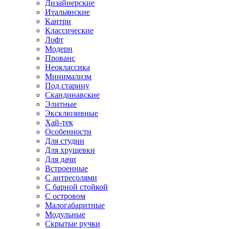
Дизайнерские
Итальянские
Кантри
Классические
Лофт
Модерн
Прованс
Неоклассика
Минимализм
Под старину
Скандинавские
Элитные
Эксклюзивные
Хай-тек
Особенности
Для студии
Для хрущевки
Для дачи
Встроенные
С антресолями
С барной стойкой
С островом
Малогабаритные
Модульные
Скрытые ручки