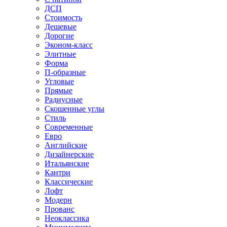
ДСП
Стоимость
Дешевые
Дорогие
Эконом-класс
Элитные
Форма
П-образные
Угловые
Прямые
Радиусные
Скошенные углы
Стиль
Современные
Евро
Английские
Дизайнерские
Итальянские
Кантри
Классические
Лофт
Модерн
Прованс
Неоклассика