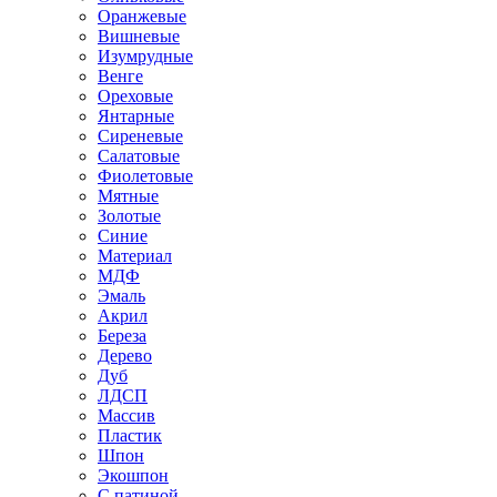
Оранжевые
Вишневые
Изумрудные
Венге
Ореховые
Янтарные
Сиреневые
Салатовые
Фиолетовые
Мятные
Золотые
Синие
Материал
МДФ
Эмаль
Акрил
Береза
Дерево
Дуб
ЛДСП
Массив
Пластик
Шпон
Экошпон
С патиной