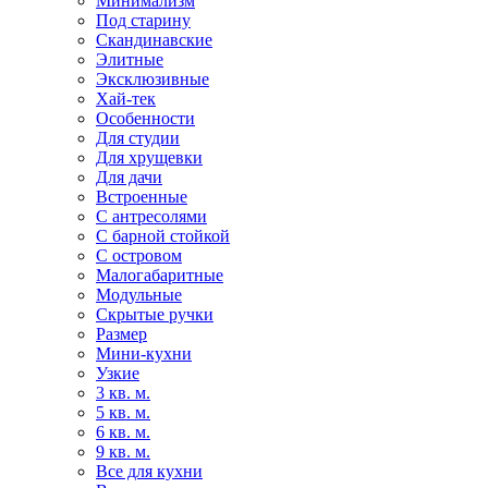
Минимализм
Под старину
Скандинавские
Элитные
Эксклюзивные
Хай-тек
Особенности
Для студии
Для хрущевки
Для дачи
Встроенные
С антресолями
С барной стойкой
С островом
Малогабаритные
Модульные
Скрытые ручки
Размер
Мини-кухни
Узкие
3 кв. м.
5 кв. м.
6 кв. м.
9 кв. м.
Все для кухни