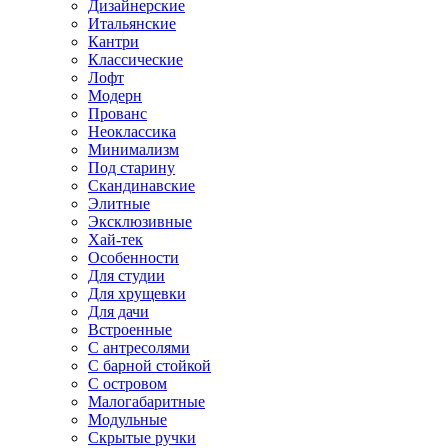
Дизайнерские
Итальянские
Кантри
Классические
Лофт
Модерн
Прованс
Неоклассика
Минимализм
Под старину
Скандинавские
Элитные
Эксклюзивные
Хай-тек
Особенности
Для студии
Для хрущевки
Для дачи
Встроенные
С антресолями
С барной стойкой
С островом
Малогабаритные
Модульные
Скрытые ручки