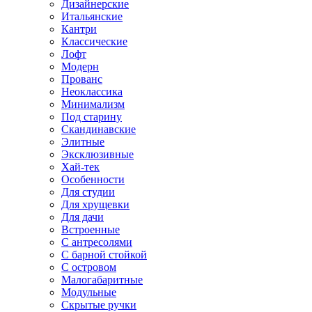
Дизайнерские
Итальянские
Кантри
Классические
Лофт
Модерн
Прованс
Неоклассика
Минимализм
Под старину
Скандинавские
Элитные
Эксклюзивные
Хай-тек
Особенности
Для студии
Для хрущевки
Для дачи
Встроенные
С антресолями
С барной стойкой
С островом
Малогабаритные
Модульные
Скрытые ручки