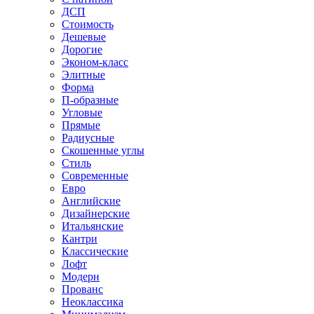
ДСП
Стоимость
Дешевые
Дорогие
Эконом-класс
Элитные
Форма
П-образные
Угловые
Прямые
Радиусные
Скошенные углы
Стиль
Современные
Евро
Английские
Дизайнерские
Итальянские
Кантри
Классические
Лофт
Модерн
Прованс
Неоклассика