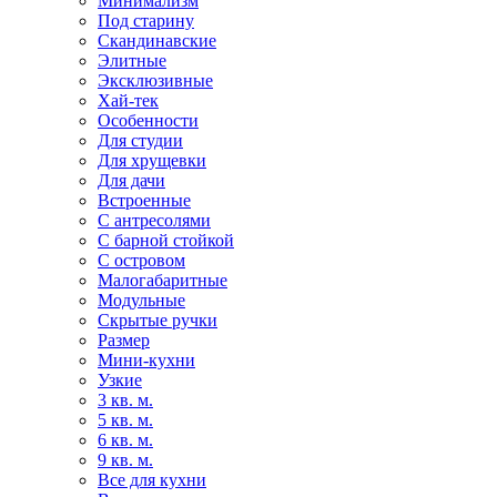
Минимализм
Под старину
Скандинавские
Элитные
Эксклюзивные
Хай-тек
Особенности
Для студии
Для хрущевки
Для дачи
Встроенные
С антресолями
С барной стойкой
С островом
Малогабаритные
Модульные
Скрытые ручки
Размер
Мини-кухни
Узкие
3 кв. м.
5 кв. м.
6 кв. м.
9 кв. м.
Все для кухни