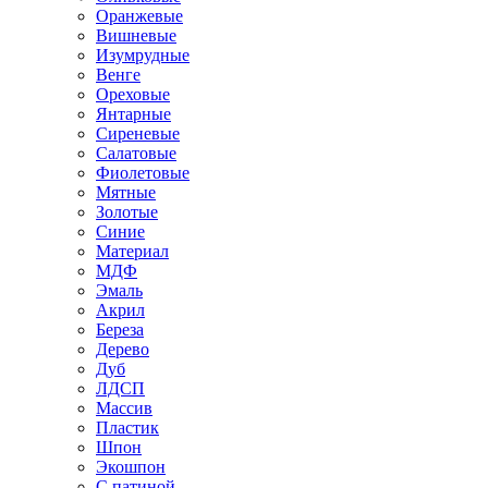
Оранжевые
Вишневые
Изумрудные
Венге
Ореховые
Янтарные
Сиреневые
Салатовые
Фиолетовые
Мятные
Золотые
Синие
Материал
МДФ
Эмаль
Акрил
Береза
Дерево
Дуб
ЛДСП
Массив
Пластик
Шпон
Экошпон
С патиной