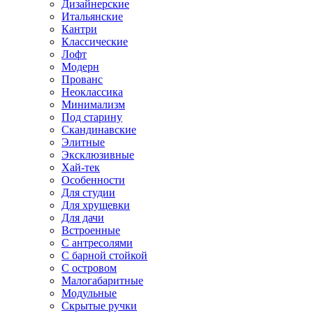
Дизайнерские
Итальянские
Кантри
Классические
Лофт
Модерн
Прованс
Неоклассика
Минимализм
Под старину
Скандинавские
Элитные
Эксклюзивные
Хай-тек
Особенности
Для студии
Для хрущевки
Для дачи
Встроенные
С антресолями
С барной стойкой
С островом
Малогабаритные
Модульные
Скрытые ручки