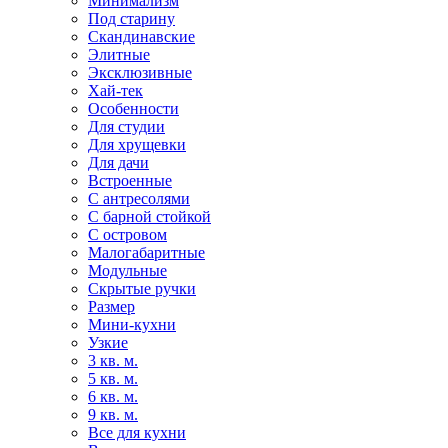
Минимализм
Под старину
Скандинавские
Элитные
Эксклюзивные
Хай-тек
Особенности
Для студии
Для хрущевки
Для дачи
Встроенные
С антресолями
С барной стойкой
С островом
Малогабаритные
Модульные
Скрытые ручки
Размер
Мини-кухни
Узкие
3 кв. м.
5 кв. м.
6 кв. м.
9 кв. м.
Все для кухни