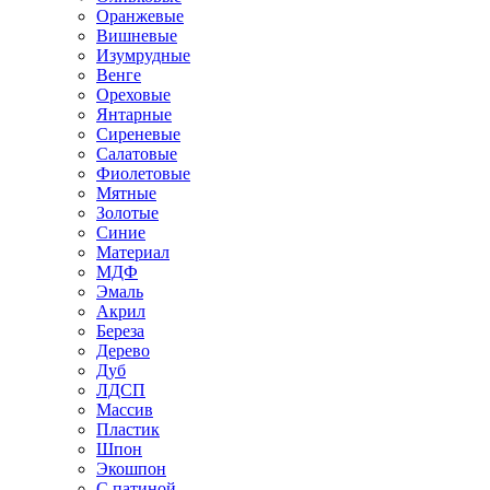
Оранжевые
Вишневые
Изумрудные
Венге
Ореховые
Янтарные
Сиреневые
Салатовые
Фиолетовые
Мятные
Золотые
Синие
Материал
МДФ
Эмаль
Акрил
Береза
Дерево
Дуб
ЛДСП
Массив
Пластик
Шпон
Экошпон
С патиной