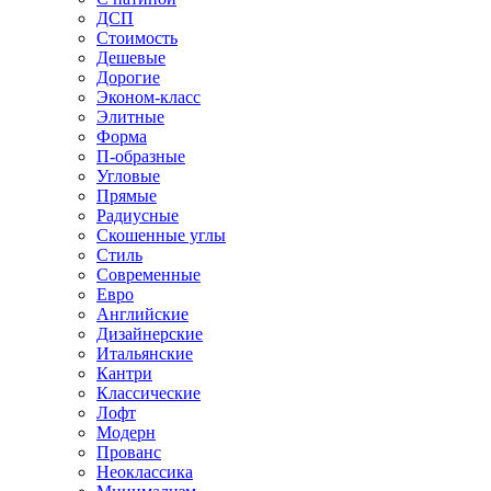
ДСП
Стоимость
Дешевые
Дорогие
Эконом-класс
Элитные
Форма
П-образные
Угловые
Прямые
Радиусные
Скошенные углы
Стиль
Современные
Евро
Английские
Дизайнерские
Итальянские
Кантри
Классические
Лофт
Модерн
Прованс
Неоклассика