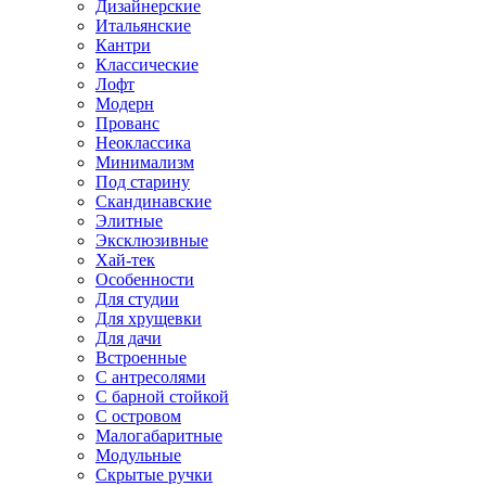
Дизайнерские
Итальянские
Кантри
Классические
Лофт
Модерн
Прованс
Неоклассика
Минимализм
Под старину
Скандинавские
Элитные
Эксклюзивные
Хай-тек
Особенности
Для студии
Для хрущевки
Для дачи
Встроенные
С антресолями
С барной стойкой
С островом
Малогабаритные
Модульные
Скрытые ручки