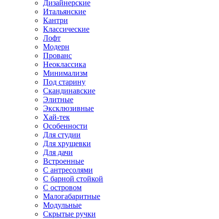
Дизайнерские
Итальянские
Кантри
Классические
Лофт
Модерн
Прованс
Неоклассика
Минимализм
Под старину
Скандинавские
Элитные
Эксклюзивные
Хай-тек
Особенности
Для студии
Для хрущевки
Для дачи
Встроенные
С антресолями
С барной стойкой
С островом
Малогабаритные
Модульные
Скрытые ручки