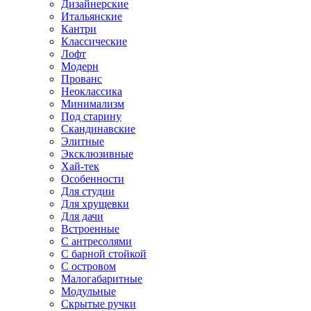
Дизайнерские
Итальянские
Кантри
Классические
Лофт
Модерн
Прованс
Неоклассика
Минимализм
Под старину
Скандинавские
Элитные
Эксклюзивные
Хай-тек
Особенности
Для студии
Для хрущевки
Для дачи
Встроенные
С антресолями
С барной стойкой
С островом
Малогабаритные
Модульные
Скрытые ручки