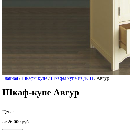
Главная
/
Шкафы-купе
/
Шкафы-купе из ДСП
/ Авгур
Шкаф-купе Авгур
Цена:
от 26 000
руб.