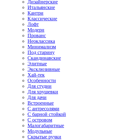
Дизайнерские
Итальянские
Кантри
Классические
Лофт
Модерн
Прованс
Неоклассика
Минимализм
Под старину
Скандинавские
Элитные
Эксклюзивные
Хай-тек
Особенности
Для студии
Для хрущевки
Для дачи
Встроенные
С антресолями
С барной стойкой
С островом
Малогабаритные
Модульные
Скрытые ручки