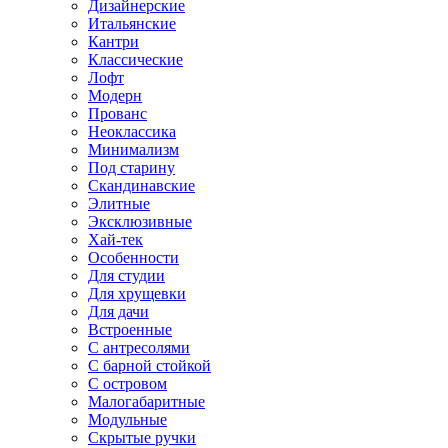
Дизайнерские
Итальянские
Кантри
Классические
Лофт
Модерн
Прованс
Неоклассика
Минимализм
Под старину
Скандинавские
Элитные
Эксклюзивные
Хай-тек
Особенности
Для студии
Для хрущевки
Для дачи
Встроенные
С антресолями
С барной стойкой
С островом
Малогабаритные
Модульные
Скрытые ручки