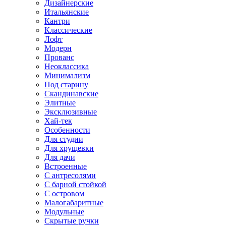
Дизайнерские
Итальянские
Кантри
Классические
Лофт
Модерн
Прованс
Неоклассика
Минимализм
Под старину
Скандинавские
Элитные
Эксклюзивные
Хай-тек
Особенности
Для студии
Для хрущевки
Для дачи
Встроенные
С антресолями
С барной стойкой
С островом
Малогабаритные
Модульные
Скрытые ручки