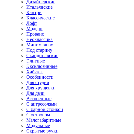
Дизайнерские
Итальянские
Кантри
Классические
Лофт
Модерн
Прованс
Неоклассика
Минимализм
Под старину
Скандинавские
Элитные
Эксклюзивные
Хай-тек
Особенности
Для студии
Для хрущевки
Для дачи
Встроенные
С антресолями
С барной стойкой
С островом
Малогабаритные
Модульные
Скрытые ручки