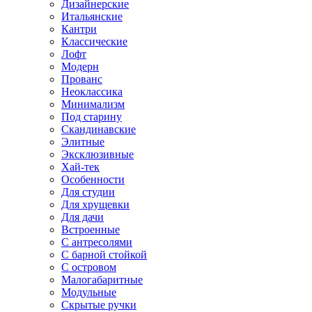
Дизайнерские
Итальянские
Кантри
Классические
Лофт
Модерн
Прованс
Неоклассика
Минимализм
Под старину
Скандинавские
Элитные
Эксклюзивные
Хай-тек
Особенности
Для студии
Для хрущевки
Для дачи
Встроенные
С антресолями
С барной стойкой
С островом
Малогабаритные
Модульные
Скрытые ручки