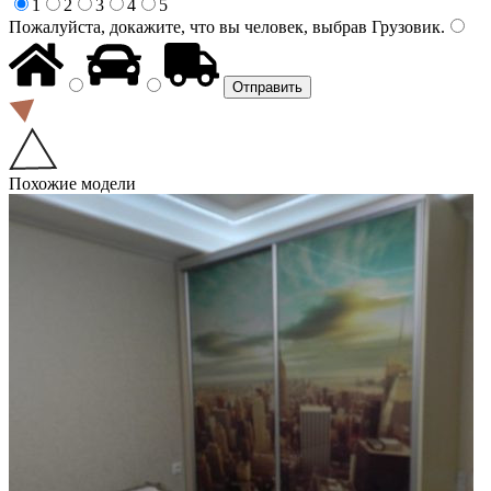
1
2
3
4
5
Пожалуйста, докажите, что вы человек, выбрав
Грузовик
.
Похожие модели