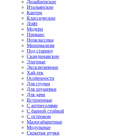
Дизайнерские
Итальянские
Кантри
Классические
Лофт
Модерн
Прованс
Неоклассика
Минимализм
Под старину
Скандинавские
Элитные
Эксклюзивные
Хай-тек
Особенности
Для студии
Для хрущевки
Для дачи
Встроенные
С антресолями
С барной стойкой
С островом
Малогабаритные
Модульные
Скрытые ручки