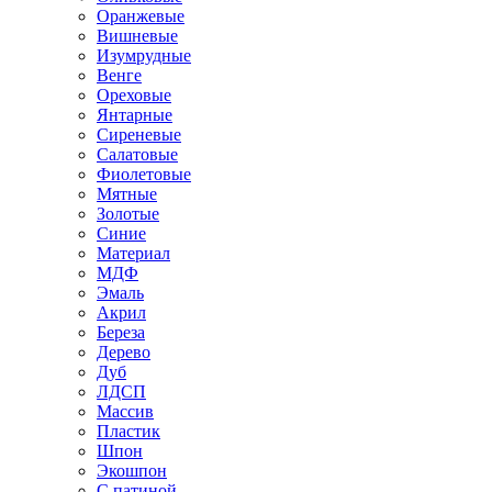
Оранжевые
Вишневые
Изумрудные
Венге
Ореховые
Янтарные
Сиреневые
Салатовые
Фиолетовые
Мятные
Золотые
Синие
Материал
МДФ
Эмаль
Акрил
Береза
Дерево
Дуб
ЛДСП
Массив
Пластик
Шпон
Экошпон
С патиной