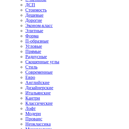
ДСП
Стоимость
Дешевые
Дорогие
Эконом-класс
Элитные
Форма
П-образные
Угловые
Прямые
Радиусные
Скошенные углы
Стиль
Современные
Евро
Английские
Дизайнерские
Итальянские
Кантри
Классические
Лофт
Модерн
Прованс
Неоклассика