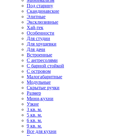
Минимализм
Под старину
Скандинавские
Элитные
Эксклюзивные
Хай-тек
Особенности
Для студии
Для хрущевки
Для дачи
Встроенные
С антресолями
С барной стойкой
С островом
Малогабаритные
Модульные
Скрытые ручки
Размер
Мини-кухни
Узкие
3 кв. м.
5 кв. м.
6 кв. м.
9 кв. м.
Все для кухни