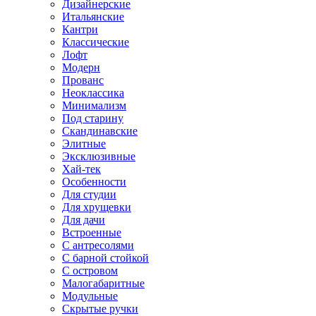
Дизайнерские
Итальянские
Кантри
Классические
Лофт
Модерн
Прованс
Неоклассика
Минимализм
Под старину
Скандинавские
Элитные
Эксклюзивные
Хай-тек
Особенности
Для студии
Для хрущевки
Для дачи
Встроенные
С антресолями
С барной стойкой
С островом
Малогабаритные
Модульные
Скрытые ручки