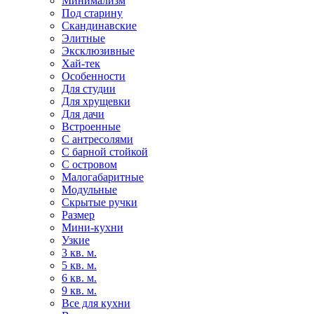
Минимализм
Под старину
Скандинавские
Элитные
Эксклюзивные
Хай-тек
Особенности
Для студии
Для хрущевки
Для дачи
Встроенные
С антресолями
С барной стойкой
С островом
Малогабаритные
Модульные
Скрытые ручки
Размер
Мини-кухни
Узкие
3 кв. м.
5 кв. м.
6 кв. м.
9 кв. м.
Все для кухни