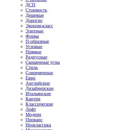
ДСП
Стоимость
Дешевые
Дорогие
Эконом-класс
Элитные
Форма
П-образные
Угловые
Прямые
Радиусные
Скошенные углы
Стиль
Современные
Евро
Английские
Дизайнерские
Итальянские
Кантри
Классические
Лофт
Модерн
Прованс
Неоклассика