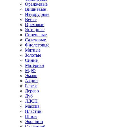
Оранжевые
Вишневые
Изумрудные
Венге
Ореховые
Янтарные
Сиреневые
Салатовые
Фиолетовые
Мятные
Золотые
Синие
Материал
МДФ
Эмаль
Акрил
Береза
Дерево
Дуб
ЛДСП
Массив
Пластик
Шпон
Экошпон
С патиной