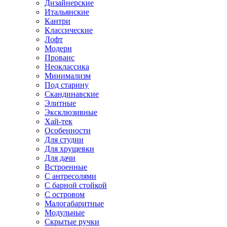
Дизайнерские
Итальянские
Кантри
Классические
Лофт
Модерн
Прованс
Неоклассика
Минимализм
Под старину
Скандинавские
Элитные
Эксклюзивные
Хай-тек
Особенности
Для студии
Для хрущевки
Для дачи
Встроенные
С антресолями
С барной стойкой
С островом
Малогабаритные
Модульные
Скрытые ручки