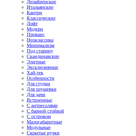
Дизайнерские
Итальянские
Кантри
Классические
Лофт
Модерн
Прованс
Неоклассика
Минимализм
Под старину
Скандинавские
Элитные
Эксклюзивные
Хай-тек
Особенности
Для студии
Для хрущевки
Для дачи
Встроенные
С антресолями
С барной стойкой
С островом
Малогабаритные
Модульные
Скрытые ручки