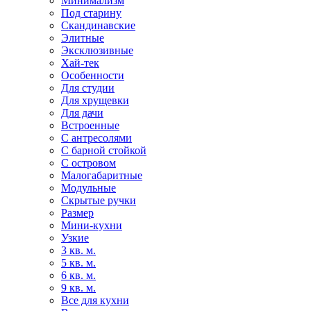
Минимализм
Под старину
Скандинавские
Элитные
Эксклюзивные
Хай-тек
Особенности
Для студии
Для хрущевки
Для дачи
Встроенные
С антресолями
С барной стойкой
С островом
Малогабаритные
Модульные
Скрытые ручки
Размер
Мини-кухни
Узкие
3 кв. м.
5 кв. м.
6 кв. м.
9 кв. м.
Все для кухни