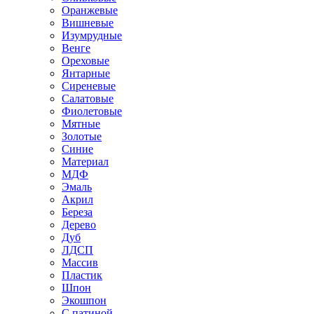
Оранжевые
Вишневые
Изумрудные
Венге
Ореховые
Янтарные
Сиреневые
Салатовые
Фиолетовые
Мятные
Золотые
Синие
Материал
МДФ
Эмаль
Акрил
Береза
Дерево
Дуб
ЛДСП
Массив
Пластик
Шпон
Экошпон
С патиной