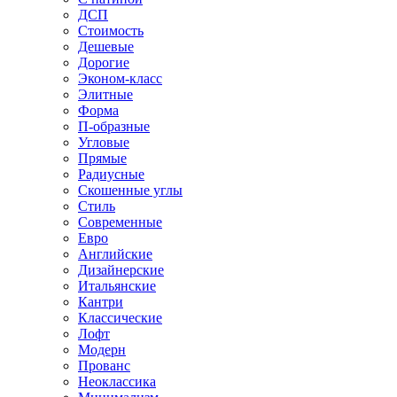
ДСП
Стоимость
Дешевые
Дорогие
Эконом-класс
Элитные
Форма
П-образные
Угловые
Прямые
Радиусные
Скошенные углы
Стиль
Современные
Евро
Английские
Дизайнерские
Итальянские
Кантри
Классические
Лофт
Модерн
Прованс
Неоклассика