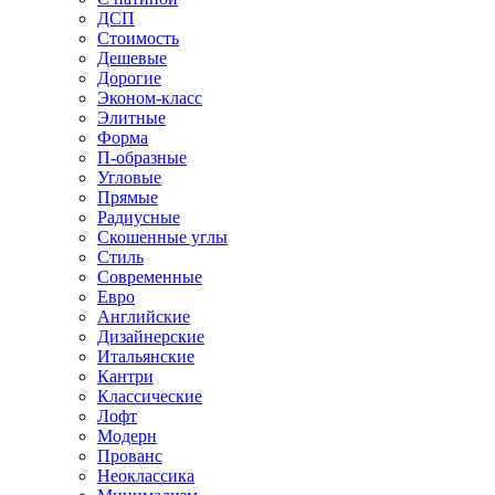
ДСП
Стоимость
Дешевые
Дорогие
Эконом-класс
Элитные
Форма
П-образные
Угловые
Прямые
Радиусные
Скошенные углы
Стиль
Современные
Евро
Английские
Дизайнерские
Итальянские
Кантри
Классические
Лофт
Модерн
Прованс
Неоклассика