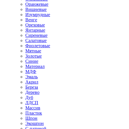
Оранжевые
Вишневые
Изумрудные
Венге
Ореховые
Янтарные
Сиреневые
Салатовые
Фиолетовые
Мятные
Золотые
Синие
Материал
МДФ
Эмаль
Акрил
Береза
Дерево
Дуб
ЛДСП
Массив
Пластик
Шпон
Экошпон
С патиной