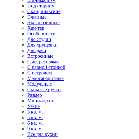
Минимализм
Под старину
Скандинавские
Элитные
Эксклюзивные
Хай-тек
Особенности
Для студии
Для хрущевки
Для дачи
Встроенные
С антресолями
С барной стойкой
С островом
Малогабаритные
Модульные
Скрытые ручки
Размер
Мини-кухни
Узкие
3 кв. м.
5 кв. м.
6 кв. м.
9 кв. м.
Все для кухни